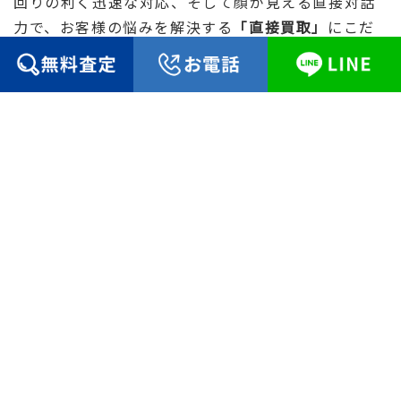
回りの利く迅速な対応、そして顔が見える直接対話
力で、お客様の悩みを解決する
「直接買取」
にこだ
わっています。
近隣に知られず、期日までに確実に売却を完了した
い方には
「直接買取」
が最適です。
一般的な仲介での売却
時間がかかる
買主探しのため、数ヶ月〜1年以上かかることがあ
り、売却時期が読めません。
高額な費用
買主との取引成立時に、高額な仲介手数料が発生し